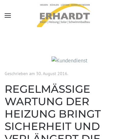
Skip to main content
Geschrieben am
30. August 2016
.
REGELMÄSSIGE W
ARTUNG DER H
EIZUNG BRINGT S
ICHERHEIT UND V
ERLÄNGERT DIE F